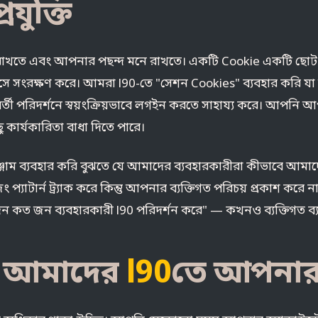
রযুক্তি
রাখতে এবং আপনার পছন্দ মনে রাখতে। একটি Cookie একটি ছোট
ংরক্ষণ করে। আমরা l90-তে "সেশন Cookies" ব্যবহার করি যা আপ
র্তী পরিদর্শনে স্বয়ংক্রিয়ভাবে লগইন করতে সাহায্য করে। আপনি 
 কার্যকারিতা বাধা দিতে পারে।
াম ব্যবহার করি বুঝতে যে আমাদের ব্যবহারকারীরা কীভাবে আমাদের প
প্যাটার্ন ট্র্যাক করে কিন্তু আপনার ব্যক্তিগত পরিচয় প্রকাশ করে 
িদিন কত জন ব্যবহারকারী l90 পরিদর্শন করে" — কখনও ব্যক্তিগত ব্য
 আমাদের
l90
তে আপনার নি