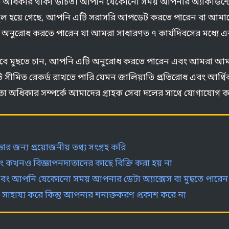
ার অধিকার থাকা উচিত। আপনি যেকোনো সময় আপনার অ্যাকাউন্টে
 ভুল হয়ে গেছে, আপনি এটি সরাসরি আপডেট করতে পারেন বা আমাদে
নুরোধ করতে পারেন যা আমরা সাধারণত ৭ কার্যদিবসের মধ্যে এক
ভাবে মুছতে চান, আপনি এটি অনুরোধ করতে পারেন এবং আমরা আমাদ
কটি সীমিত রেকর্ড রাখতে পারি যেমন জালিয়াতি প্রতিরোধ এবং আর্থিক
য়তা অধিকার সম্পর্কে আমাদের গ্রাহক সেবা দলের সাথে যোগাযোগ 
র জন্য প্রয়োজনীয় তথ্য সংগ্রহ করি
বং কখনও বিজ্ঞাপনদাতাদের কাছে বিক্রি করা হয় না
বং আপনি যেকোনো সময় আপনার ডেটা অ্যাক্সেস বা মুছতে পারেন
সাহায্য করে কিন্তু আপনার শনাক্তকরণ প্রকাশ করে না