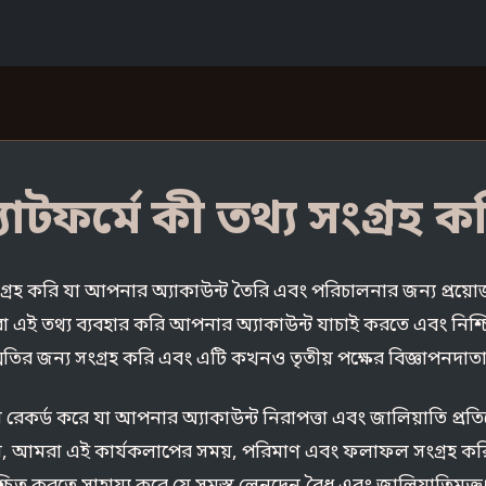
ল্যাটফর্মে কী তথ্য সংগ্রহ ক
রহ করি যা আপনার অ্যাকাউন্ট তৈরি এবং পরিচালনার জন্য প্রয়োজন
া এই তথ্য ব্যবহার করি আপনার অ্যাকাউন্ট যাচাই করতে এবং নি
্মতির জন্য সংগ্রহ করি এবং এটি কখনও তৃতীয় পক্ষের বিজ্ঞাপনদাতাদ
্ড করে যা আপনার অ্যাকাউন্ট নিরাপত্তা এবং জালিয়াতি প্রতিরোধে
 আমরা এই কার্যকলাপের সময়, পরিমাণ এবং ফলাফল সংগ্রহ করি