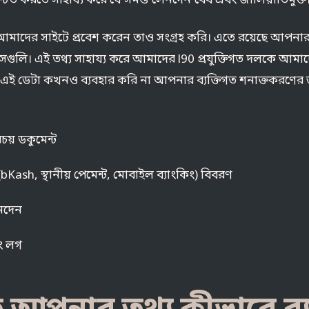
শ্চিত করতে সাহায্য করে যে সমস্ত লেনদেন বৈধ এবং জালিয়াতিমুক্ত
ের সাইটে প্রবেশ করেন তাও সংগ্রহ করি। এতে রয়েছে আপনার I
সেগুলি। এই তথ্য সাহায্য করে আমাদের l90 প্রযুক্তিগত দলকে আমা
 এই ডেটা কখনও ব্যবহার করি না আপনার ব্যক্তিগত শনাক্তকরণের জ
য় ডকুমেন্ট
bKash, স্থানীয় পেমেন্ট, মোবাইল ব্যাংকিং) বিবরণ
েনদেন
িং লগ