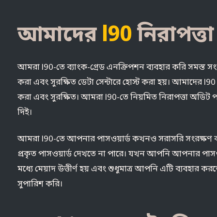
আমাদের
l90
নিরাপত্তা 
আমরা l90-তে ব্যাংক-গ্রেড এনক্রিপশন ব্যবহার করি সমস্ত 
করা এবং সুরক্ষিত ডেটা সেন্টারে হোস্ট করা হয়। আমাদের l90 
করা এবং সুরক্ষিত। আমরা l90-তে নিয়মিত নিরাপত্তা অডিট পর
দিই।
আমরা l90-তে আপনার পাসওয়ার্ড কখনও সরাসরি সংরক্ষণ ক
প্রকৃত পাসওয়ার্ড দেখতে না পারে। যখন আপনি আপনার পাসও
মধ্যে মেয়াদ উত্তীর্ণ হয় এবং শুধুমাত্র আপনি এটি ব্যবহার 
সুপারিশ করি।