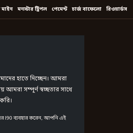
র মাইন
মনস্টার ট্রিপল
পেমেন্ট
চার্জ বাফেলো
রিওয়ার্ডস
মাদের হাতে দিচ্ছেন। আমরা
় আমরা সম্পূর্ণ স্বচ্ছতার সাথে
 করি।
ের l90 ব্যবহার করেন, আপনি এই