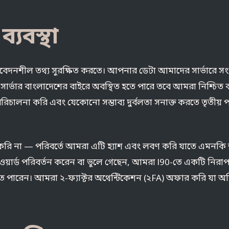
ব্যবস্থা
সংবেদনশীল তথ্য সুরক্ষিত করতে। আপনার ডেটা আমাদের সার্ভারে সং
সার্ভার বাংলাদেশের বাইরে অবস্থিত হতে পারে তবে আমরা নিশ্চিত করি
িচালনা করি এবং যেকোনো সম্ভাব্য দুর্বলতা সনাক্ত করতে তৃতীয় পক
রি না — পরিবর্তে আমরা এটি হ্যাশ এবং লবণ করি যাতে এমনকি
য়ার্ড পরিবর্তন করেন বা ভুলে গেছেন, আমরা l90-তে একটি নিরাপ
করতে পারেন। আমরা ২-ফ্যাক্টর অথেন্টিকেশন (২FA) অফার করি যা অতির