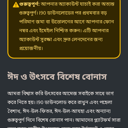
গুরুত্বপূর্ণ:
আপনার অ্যাকাউন্ট যাচাই করা অত্যন্ত
গুরুত্বপূর্ণ। l90 ডাউনলোডের পর প্রথমবার বড়
পরিমাণ জমা বা উত্তোলনের আগে আপনার ফোন
নম্বর এবং ইমেইল নিশ্চিত করুন। এটি আপনার
অ্যাকাউন্ট সুরক্ষা এবং দ্রুত লেনদেনের জন্য
প্রয়োজনীয়।
ঈদ ও উৎসবে বিশেষ বোনাস
আমরা বিশ্বাস করি উৎসবের আমেজ সবাইকে সাথে ভাগ
করে নিতে হয়। l90 ডাউনলোড করে রাখুন এবং পহেলা
বৈশাখ, ঈদ-উল-ফিতর, ঈদ-উল-আযহা এবং অন্যান্য
গুরুত্বপূর্ণ দিনে বিশেষ বোনাস পান। আমাদের প্ল্যাটফর্ম সারা