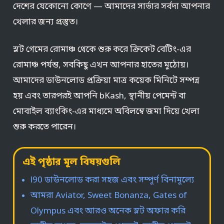
দেশের যেকোনো কোণে — আমাদের সার্ভার সর্বদা আপনার
খেলার জন্য প্রস্তুত।
স্লট গেমের রোমাঞ্চ থেকে শুরু করে ক্রিকেট বেটিং-এর
রোমাঞ্চ পর্যন্ত, সবকিছু এখন আপনার হাতের মুঠোয়।
আমাদের ডাউনলোড প্রক্রিয়া মাত্র কয়েক মিনিটে সম্পন্ন
হয় এবং তারপরই আপনি bKash, স্থানীয় পেমেন্ট বা
মোবাইল ব্যাংকিং-এর মাধ্যমে অবিলম্বে জমা দিয়ে খেলা
শুরু করতে পারেন।
এই পৃষ্ঠার মূল বিষয়গুলি
l90 ডাউনলোড করা সহজ এবং সম্পূর্ণ বিনামূল্যে
আমরা Aviator, Sweet Bonanza, Gates of
Olympus এবং আরও অনেক স্লট অফার করি