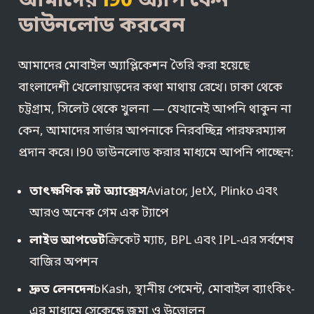
আমাদের
l90
অ্যাপ কেন
ডাউনলোড করবেন
আমাদের মোবাইল অ্যাপ্লিকেশন তৈরি করা হয়েছে
বাংলাদেশী খেলোয়াড়দের কথা মাথায় রেখে। ঢাকা থেকে
চট্টগ্রাম, সিলেট থেকে খুলনা — যেখানেই আপনি থাকুন না
কেন, আমাদের সার্ভার আপনাকে নিরবচ্ছিন্ন পারফরম্যান্স
প্রদান করে। l90 ডাউনলোড করার মাধ্যমে আপনি পাচ্ছেন:
তাৎক্ষণিক স্লট অ্যাক্সেস
Aviator, JetX, Plinko এবং
আরও অনেক গেম এক ট্যাপে
লাইভ আপডেট
ক্রিকেট ম্যাচ, BPL এবং IPL-এর সর্বশেষ
বাজির অপশন
দ্রুত লেনদেন
bKash, স্থানীয় পেমেন্ট, মোবাইল ব্যাংকিং-
এর মাধ্যমে সেকেন্ডে জমা ও উত্তোলন