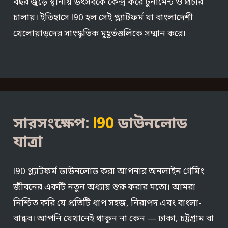
বছর জুড়ে স্থানীয় উৎসবকে কেন্দ্র করে টুর্নামেন্ট ও প্রচার
চালায়। ইতিহাসে l90 হল সেই প্ল্যাটফর্ম যা বাংলাদেশী
খেলোয়াড়দের সাংস্কৃতিক মুহূর্তগুলিকে সম্মান করে।
সারসংক্ষেপ:
l90
ডাউনলোড
যাত্রা
l90 প্ল্যাটফর্ম ডাউনলোড করা আপনার অনলাইন গেমিং
জীবনের একটি নতুন অধ্যায় শুরু করার মতো। আমরা
নিশ্চিত করি যে প্রতিটি ধাপ সহজ, নিরাপদ এবং বাংলা-
বান্ধব। আপনি যেখানেই থাকুন না কেন — ঢাকা, চট্টগ্রাম বা