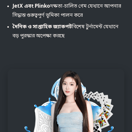
JetX এবং Plinko
দক্ষতা-চালিত গেম যেখানে আপনার
সিদ্ধান্ত গুরুত্বপূর্ণ ভূমিকা পালন করে
দৈনিক ও সাপ্তাহিক জ্যাকপট
বিশেষ টুর্নামেন্ট যেখানে
বড় পুরস্কার অপেক্ষা করছে