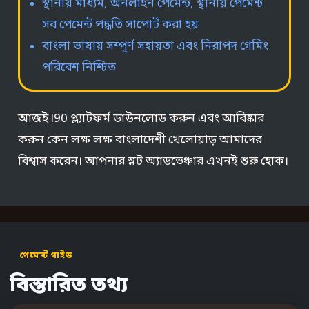
স্থানীয় মাধ্যম, অনলাইন পেমেন্ট, স্থানীয় পেমেন্ট
সব পেমেন্ট পদ্ধতি সাপোর্ট করা হয়
বাংলা ভাষায় সম্পূর্ণ সহায়তা এবং নিরাপদ গেমিং
পরিবেশ নিশ্চিত
আজই l90 প্ল্যাটফর্ম ডাউনলোড করুন এবং আবিষ্কার
করুন কেন লক্ষ লক্ষ বাংলাদেশী খেলোয়াড় আমাদের
বিশ্বাস করেন। আপনার স্লট অ্যাডভেঞ্চার এখনই শুরু হোক।
পেমেন্ট গাইড
বিস্তারিত তথ্য